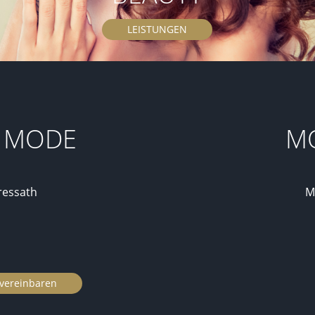
LEISTUNGEN
& MODE
MO
ressath
M
 vereinbaren